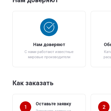
Нам доверяют
Нам доверяют
Об
С нами работают известные
Кат
мировые производители
рас
Как заказать
Оставьте заявку
1
2