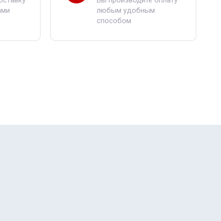
оставку
Вы производите оплату
ами
любым удобным
способом