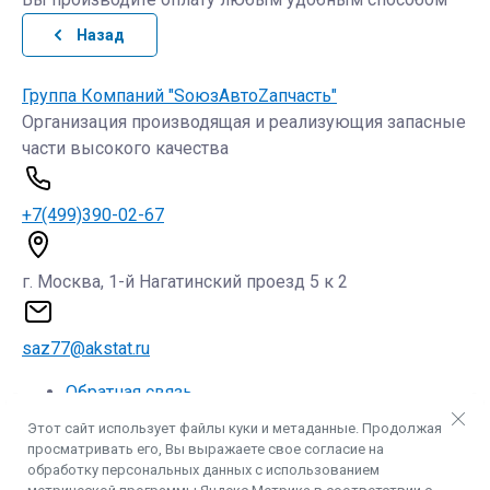
Назад
Группа Компаний "SоюзAвтоZапчасть"
Организация производящая и реализующия запасные
части высокого качества
+7(499)390-02-67
г. Москва, 1-й Нагатинский проезд 5 к 2
saz77@akstat.ru
Обратная связь
Контакты
Этот сайт использует файлы куки и метаданные. Продолжая
Модель автомобиля
просматривать его, Вы выражаете свое согласие на
обработку персональных данных с использованием
© 2013 - 2026 ООО "АКДАО" ИНН 7736328450